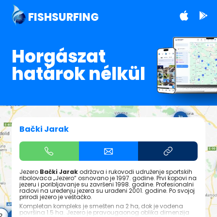
FISHSURFING
Horgászat
határok nélkül
Bački Jarak
Jezero
Bački Jarak
održava i rukovodi udruženje sportskih
ribolovaca „Jezero“ osnovano je 1997. godine. Prvi kopovi na
jezeru i poribljavanje su završeni 1998. godine. Profesionalni
radovi na uređenju jezera su urađeni 2001. godine. Po svojoj
prirodi jezero je veštačko.
Kompletan kompleks je smešten na 2 ha, dok je vodena
površina 1.5 ha. Jezero je pravougaonog oblika dimenzija