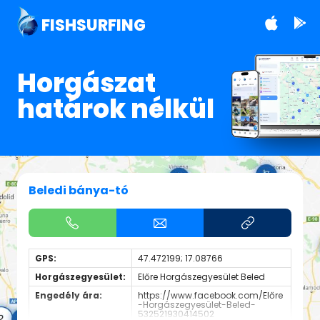
FISHSURFING
Horgászat
határok nélkül
Beledi bánya-tó
GPS:
47.472199; 17.08766
Horgászegyesület:
Előre Horgászegyesület Beled
Engedély ára:
https://www.facebook.com/Előre
-Horgászegyesület-Beled-
532521930414502