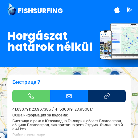
FISHSURFING
Horgászat
határok nélkül
Бистрица 7
41.630791; 23.967385
/
41.536019; 23.950817
Обща информация за водоема:
Бистрица е река в Югозападна България, област Благоевград,
община Благоевград, ляв приток на река Струма. Дължината ѝ
е 41 km.
Рибни екземпляри: