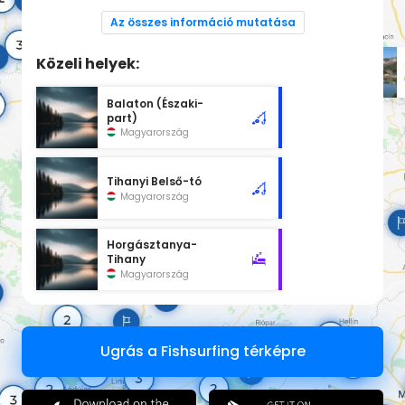
Szombat: 9:00 - 15:00
Vasárnap: 9:00 - 15:00
Az összes információ mutatása
Közeli helyek:
Balaton (Északi-
part)
Magyarország
Tihanyi Belső-tó
Magyarország
Horgásztanya-
Tihany
Magyarország
Ugrás a Fishsurfing térképre