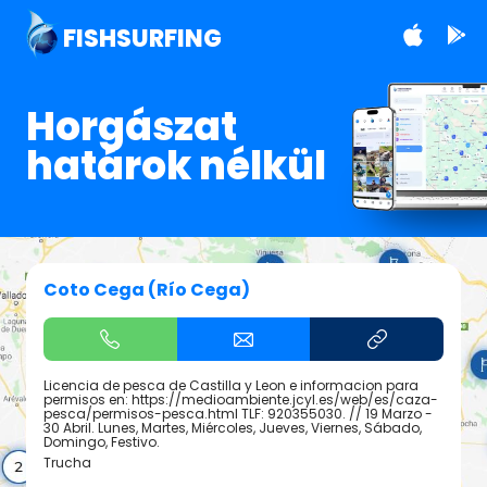
FISHSURFING
Horgászat
határok nélkül
Coto Cega (Río Cega)
Licencia de pesca de Castilla y Leon e informacion para
permisos en: https://medioambiente.jcyl.es/web/es/caza-
pesca/permisos-pesca.html TLF: 920355030. // 19 Marzo -
30 Abril. Lunes, Martes, Miércoles, Jueves, Viernes, Sábado,
Domingo, Festivo.
Trucha