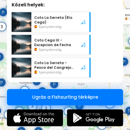
Közeli helyek:
Coto La Serreta (Río
Cega)
Spanyolország
Coto Cega III -
Excepcion de Fecha
Spanyolország
Coto La Serreta -
Pesca del Cangrejo
(Río Cega)
Spanyolország
Ugrás a Fishsurfing térképre