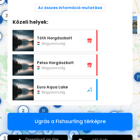
Szakképzett személyzet,udvarias kiszolgálás.
Mindenkinek kellemes kikapcsolódást kívánok!
Az összes információ mutatása
Közeli helyek:
Tóth Horgászbolt
Magyarország
Pelso Horgászbolt
Magyarország
Euro Aqua Lake
Magyarország
Ugrás a Fishsurfing térképre