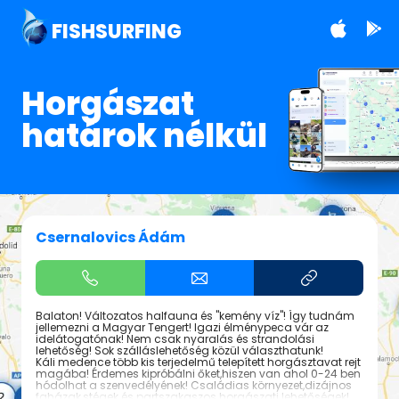
FISHSURFING
Horgászat
határok nélkül
Csernalovics Ádám
Balaton! Változatos halfauna és "kemény víz"! Így tudnám
jellemezni a Magyar Tengert! Igazi élménypeca vár az
idelátogatónak! Nem csak nyaralás és strandolási
lehetőség! Sok szálláslehetőség közül választhatunk!
Káli medence több kis terjedelmű telepített horgásztavat rejt
magába! Érdemes kipróbálni őket,hiszen van ahol 0-24 ben
hódolhat a szenvedélyének! Családias környezet,dizájnos
faházak,stégek és partszakaszos horgászati lehetőségek!