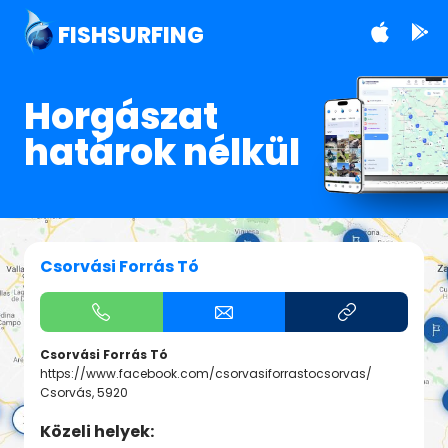
FISHSURFING
Horgászat
határok nélkül
Csorvási Forrás Tó
Csorvási Forrás Tó
https://www.facebook.com/csorvasiforrastocsorvas/
Csorvás, 5920
Közeli helyek: