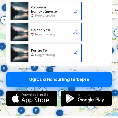
Csorvási
homokbányató
Magyarország
Csicsely tó
Magyarország
Forrás Tó
Magyarország
Ugrás a Fishsurfing térképre