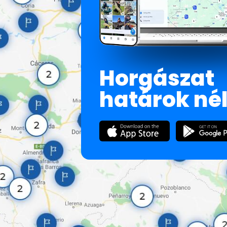
Horgászat
határok né