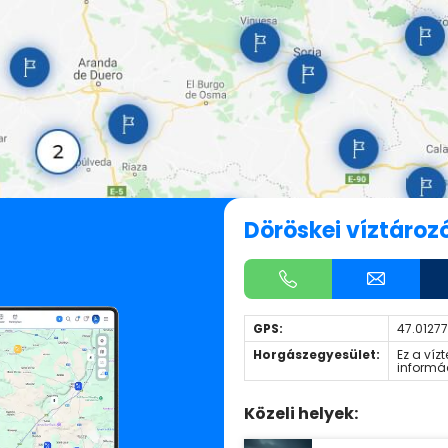
Döröskei víztároz
GPS:
47.0127
Horgászegyesület:
Ez a víz
informá
Közeli helyek: