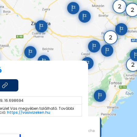
ó
79; 16.698694
terület Vas megyében található. További
ció:
https://vasivizeken.hu