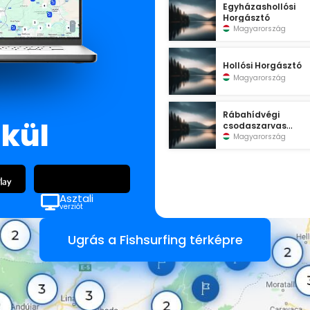
Egyházashollósi
Horgásztó
Magyarország
Hollósi Horgásztó
Magyarország
Rábahídvégi
lkül
csodaszarvas
horgásztó
Magyarország
Asztali
verziót
Ugrás a Fishsurfing térképre