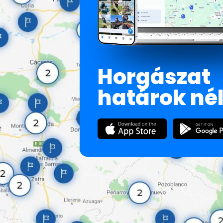
Horgászat
határok né