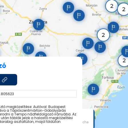
zó
9.805623
gásztó megközelítése: Autóval: Budapest
ladva a Tápiószentmárton-Göbölyjárás
anyarodni a Tempo nádfeldolgozó irányába. Az
tán táblák jelzik a halastó megközelítési
y darabig aszfaltúton, majd földúton