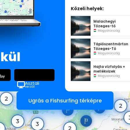
Közeli helyek:
Malachegyi
Tőzeges-tó
Magyarország
Tápiószentmárton
Tőzeges-Tó
lkül
Magyarország
Hajta vízfolyás +
mellékvizek
Magyarország
Asztali
verziót
Ugrás a Fishsurfing térképre