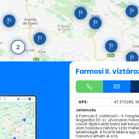
Farmosi II. víztáro
GPS:
47.370285; 1
Jellemzés
A Farmosi II. víztározó I.-II. hor
Nagykáta 311. sz. útvonalon ha
vasúti átjáró előtt balra kell k
úton haladva néhány száz méter u
lehetőségét. A főútról letérve eg
haladva érhető el a tó.