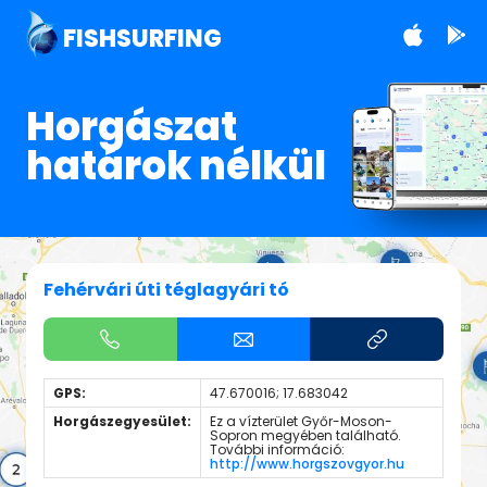
FISHSURFING
Horgászat
határok nélkül
Fehérvári úti téglagyári tó
GPS:
47.670016; 17.683042
Horgászegyesület:
Ez a vízterület Győr-Moson-
Sopron megyében található.
További információ:
http://www.horgszovgyor.hu