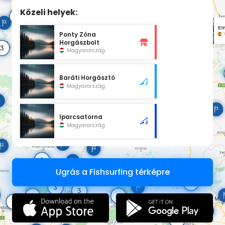
Közeli helyek:
Ponty Zóna
Horgászbolt
Magyarország
Baráti Horgásztó
Magyarország
Iparcsatorna
Magyarország
Ugrás a Fishsurfing térképre