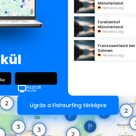
Münsterland
Németország
Forellenhof
Münsterland
Németország
Franzosenteich bei
Dülmen
lkül
Németország
Asztali
verziót
Ugrás a Fishsurfing térképre