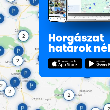
Horgászat
határok né