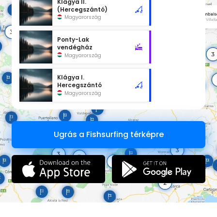
Klágya II.
(Hercegszántó)
Magyarország
Ponty-Lak
vendégház
Magyarország
Klágya I.
Hercegszántó
Magyarország
Ugrás a Fishsurfing térképre