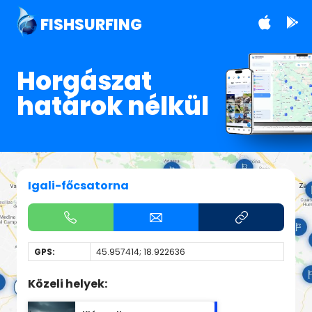
FISHSURFING
Horgászat
határok nélkül
Igali-főcsatorna
GPS:
45.957414; 18.922636
Közeli helyek: