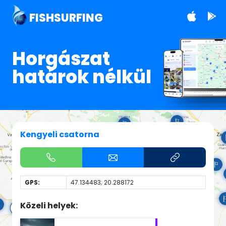
FISHSURFING
Horgászat
határok nélkül
Kengyeli csatorna
GPS:
47.134483; 20.288172
Közeli helyek: