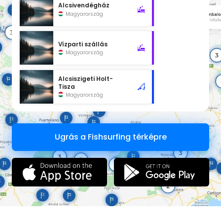
Alcsivendégház
Magyarország
Vízparti szállás
Magyarország
Alcsiszigeti Holt-
Tisza
Magyarország
Ugrás a Fishsurfing térképre