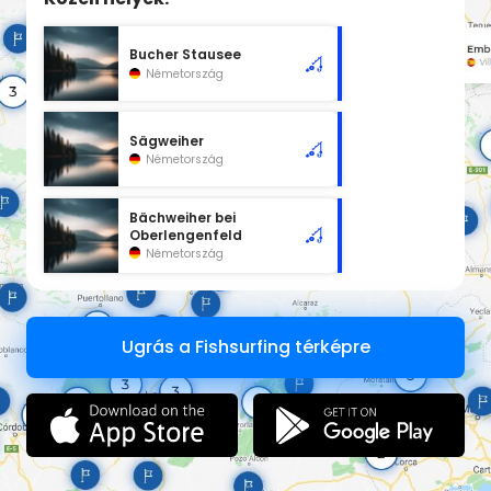
Bucher Stausee
Németország
Sägweiher
Németország
Bächweiher bei
Oberlengenfeld
Németország
Ugrás a Fishsurfing térképre