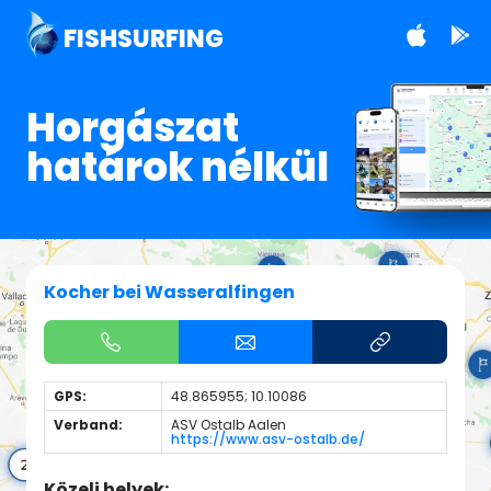
FISHSURFING
Horgászat
határok nélkül
Kocher bei Wasseralfingen
GPS:
48.865955; 10.10086
Verband:
ASV Ostalb Aalen
https://www.asv-ostalb.de/
Közeli helyek: