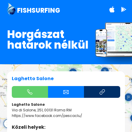
FISHSURFING
Horgászat
határok nélkül
Laghetto Salone
Laghetto Salone
Via di Salone, 251, 00131 Roma RM
https://www.facebook.com/pescaclu/
Közeli helyek: