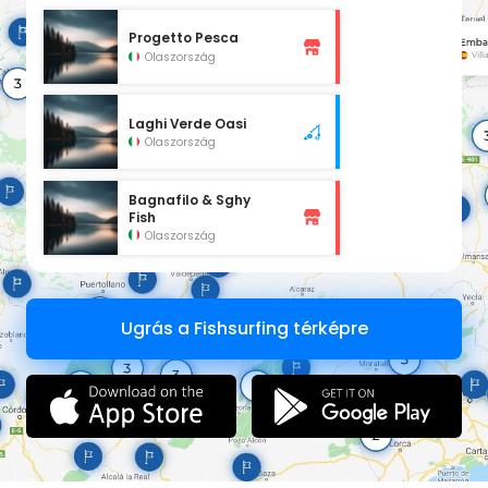
Progetto Pesca
Olaszország
Laghi Verde Oasi
Olaszország
Bagnafilo & Sghy
Fish
Olaszország
Ugrás a Fishsurfing térképre