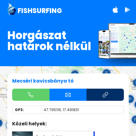
FISHSURFING
Horgászat
határok nélkül
Mecséri kavicsbánya tó
GPS:
47.795116; 17.491831
Közeli helyek: