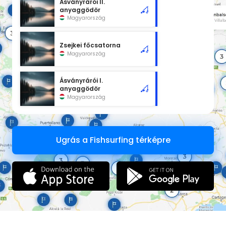
Ásványrárói II.
anyaggödör
Magyarország
Zsejkei főcsatorna
Magyarország
Ásványrárói I.
anyaggödör
Magyarország
Ugrás a Fishsurfing térképre