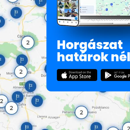
Horgászat
határok né