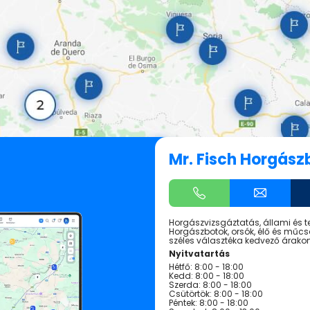
Mr. Fisch Horgász
Horgászvizsgáztatás, állami és ter
Horgászbotok, orsók, élő és műcsa
széles választéka kedvező árakon
Nyitvatartás
Hétfő: 8:00 - 18:00
Kedd: 8:00 - 18:00
Szerda: 8:00 - 18:00
Csütörtök: 8:00 - 18:00
Péntek: 8:00 - 18:00