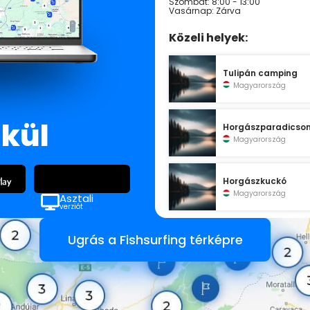
Szombat: 8:00 - 13:00
Vasárnap: Zárva
Közeli helyek:
Tulipán camping
Magyarország
lkül
Horgászparadicso
Magyarország
Horgászkuckó
Magyarország
Asztali
verziót
Ugrás a Fishsurfing térképre