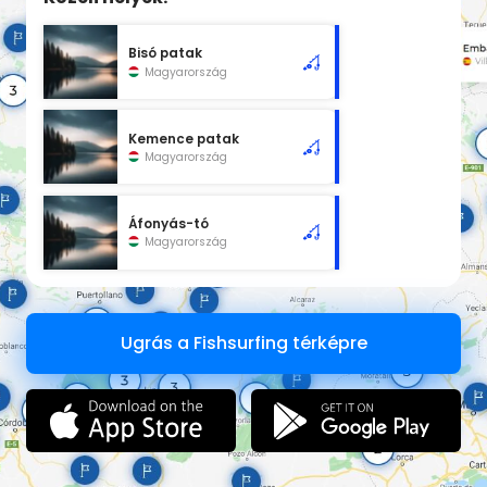
Bisó patak
Magyarország
Kemence patak
Magyarország
Áfonyás-tó
Magyarország
Ugrás a Fishsurfing térképre