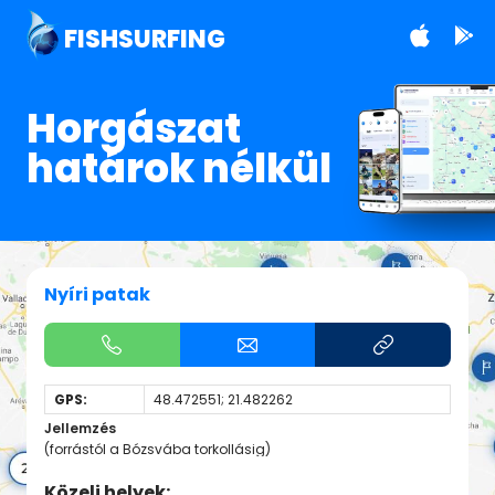
FISHSURFING
Horgászat
határok nélkül
Nyíri patak
GPS:
48.472551; 21.482262
Jellemzés
(forrástól a Bózsvába torkollásig)
Közeli helyek: