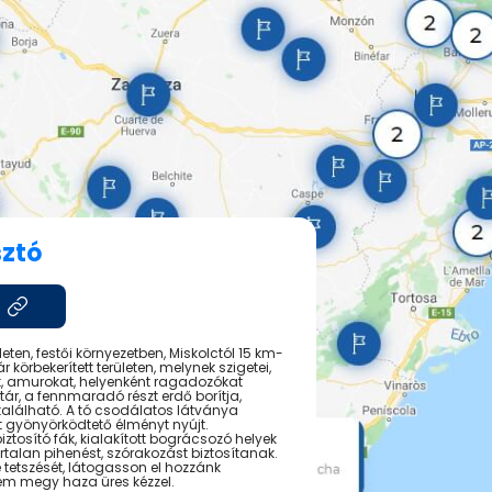
ztó
en, festői környezetben, Miskolctól 15 km-
 körbekerített területen, melynek szigetei,
t, amurokat, helyenként ragadozókat
ktár, a fennmaradó részt erdő borítja,
álható. A tó csodálatos látványa
 gyönyörködtető élményt nyújt.
biztosító fák, kialakított bográcsozó helyek
rtalan pihenést, szórakozást biztosítanak.
tetszését, látogasson el hozzánk
nem megy haza üres kézzel.