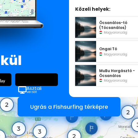
Közeli helyek:
Ócsanálos-tó
(Tócsanálos)
Magyarország
Ongai Tó
lkül
Magyarország
MuBu Horgásztó -
Ócsanálos
Magyarország
Asztali
verziót
Ugrás a Fishsurfing térképre