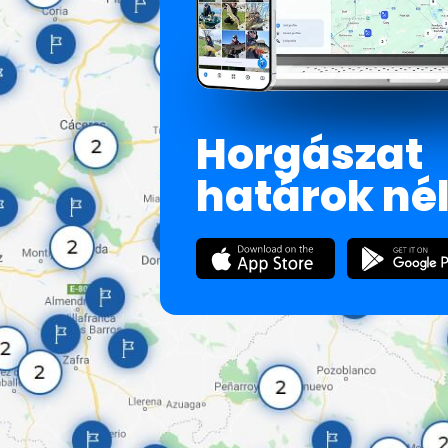
Horgászat
határok né