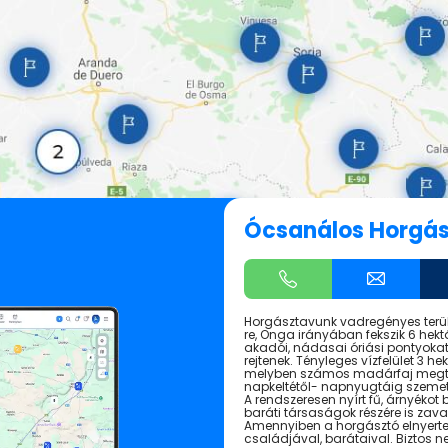
Ócsanálos Horgás
Horgásztavunk vadregényes terület
re, Onga irányában fekszik 6 hektár
akadói, nádasai óriási pontyoka
rejtenek. Tényleges vízfelület 3 he
melyben számos madárfaj megtal
napkeltétől- napnyugtáig szemet
A rendszeresen nyírt fű, árnyékot 
baráti társaságok részére is zava
Amennyiben a horgásztó elnyerte 
családjával, barátaival. Biztos 