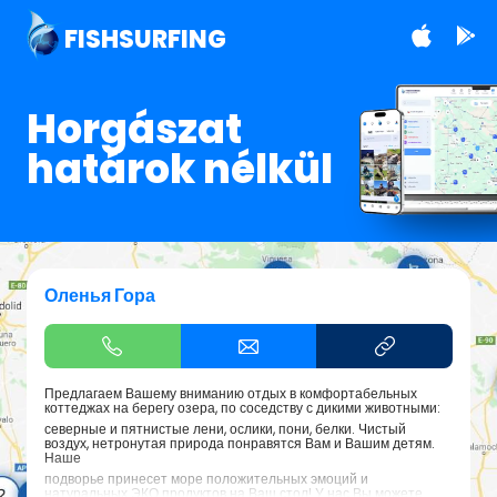
FISHSURFING
Horgászat
határok nélkül
Оленья Гора
Предлагаем Вашему вниманию отдых в комфортабельных
коттеджах на берегу озера, по соседству с дикими животными:
северные и пятнистые лени, ослики, пони, белки. Чистый
воздух, нетронутая природа понравятся Вам и Вашим детям.
Наше
подворье принесет море положительных эмоций и
натуральных ЭКО продуктов на Ваш стол! У нас Вы можете