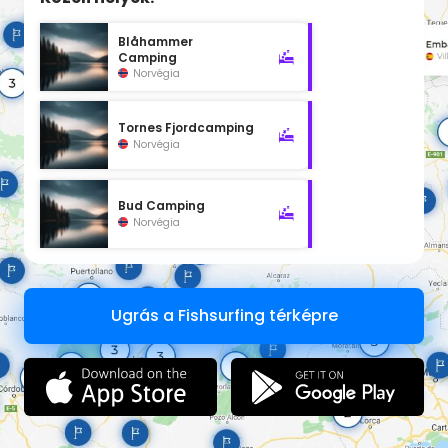
Blåhammer
Camping
Norvégia
Tornes Fjordcamping
Norvégia
Bud Camping
Norvégia
Ugrás a Fishsurfing térképre