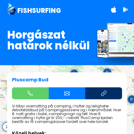
FISHSURFING
Horgászat
határok nélkül
Pluscamp Bud
Vi tilbyr overnatting på camping, i hytter og leiligheter.
Aktivitetstilbud på campingplassene og i nærområdet. Hver
8. natt gratis i bobil, campingvogn og telt. Hver 8.
overnatting i hytte gir kr 200,- i rabatt. PlusCamp kjeden
består av 16 campingplasser fordelt over hele landet.
Közeli helyek: