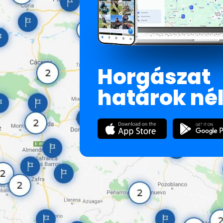
Horgászat
határok né