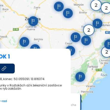
K 1
28
, konec:
50.055091; 13.816374
unky v Roztokách až k železniční zastávce
ov ryb zakázán.
y-rad