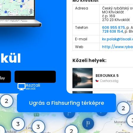
MO Křivoklát
Adresa
Český rybářský sva
MO Křivoklát
č.p. 169
270 23 Křivoklát
Telefon
606 955 875
, p.
728 638 154
, p. B
E-mail
kv.polak@tiscali.
Web
http://www.rybar
lkül
Közeli helyek:
BEROUNKA 5
Csehország
Asztali
verziót
BEROUNKA 6
Ugrás a Fishsurfing térképre
Csehország
Tábořiště U Jezu
Csehország