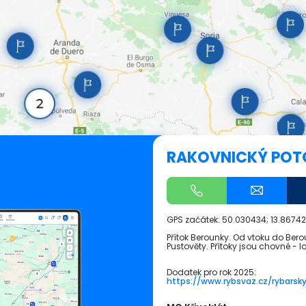
RAKOVNICKÝ POTO
GPS začátek:
50.030434; 13.8674
Přítok Berounky. Od vtoku do Bero
Pustověty. Přítoky jsou chovné - l
Dodatek pro rok 2025:
https://www.rybsvaz.cz/rybarsk