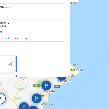
z, z. s.
 Anderle
lažek
cz
ikrivoklat.estranky.cz