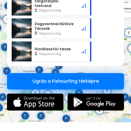
Salgótarjáni
tóstrand
Magyarország
Zagyvarónai Hűtővíz
Tározók
Magyarország
Vízválasztói-tavak
Magyarország
Ugrás a Fishsurfing térképre