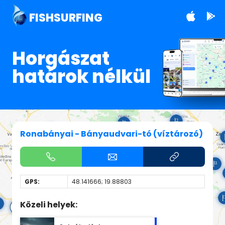
FISHSURFING
Horgászat
határok nélkül
Ronabányai - Bányaudvari-tó (víztározó)
GPS:
48.141666; 19.88803
Közeli helyek: