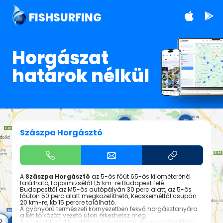
FISHSURFING
Horgászat
határok nélkül
Szászpa Horgásztó
A
Szászpa Horgásztó
az 5-ös főút 65-ös kilométerénél
található, Lajosmizsétől 1,5 km-re Budapest felé.
Budapesttől az M5-ös autópályán 30 perc alatt, az 5-ös
főúton 50 perc alatt megközelíthető, Kecskeméttől csupán
20 km-re, kb 15 percre található.
A gyönyörű természeti környezetben fekvő horgásztanyára
a két tó között vezető úton érkezhetsz meg.
A nagyobb tó 4,5 hektáros, bővelekedik 10+os pontyokban,