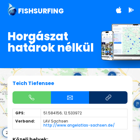
FISHSURFING
Horgászat
határok nélkül
Teich Tiefensee
GPS:
51.584156; 12.533972
Verband:
LAV Sachsen
http://www.angelatlas-sachsen.de/
Közeli helyek: