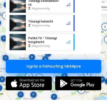
Tószegi csónakázó-
tó
Magyarország
Tószegi halastó
Magyarország
Patkó Tó - Tószegi
horgásztó
Magyarország
Ugrás a Fishsurfing térképre