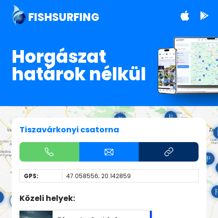
FISHSURFING
Horgászat
határok nélkül
Tiszavárkonyi csatorna
GPS:
47.058556; 20.142859
Közeli helyek: