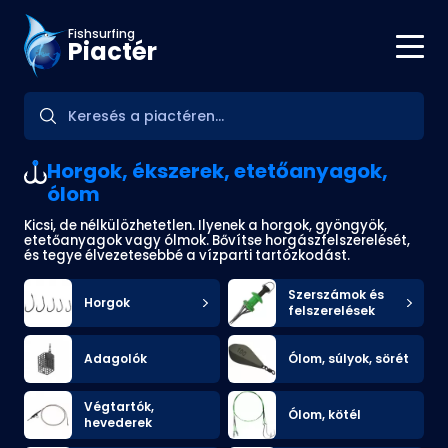
Fishsurfing
Piactér
Horgok, ékszerek, etetőanyagok,
ólom
Kicsi, de nélkülözhetetlen. Ilyenek a horgok, gyöngyök,
etetőanyagok vagy ólmok. Bővítse horgászfelszerelését,
és tegye élvezetesebbé a vízparti tartózkodást.
Szerszámok és
Horgok
felszerelések
Adagolók
Ólom, súlyok, sörét
Végtartók,
Ólom, kötél
hevederek