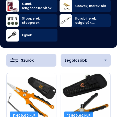
Gumi,
Csövek, merevítők
lengéscsillapítók
Stopperek,
Karabinerek,
stopperek
csigolyák,
összekötő
ékszerek
Egyéb
Szűrők
Legolcsóbb
11 400,00
HUF
12 800,00
HUF