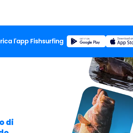
Registrazione
rica l'app Fishsurfing
La casa
Blog
Informa
sull'app
o di
ndo