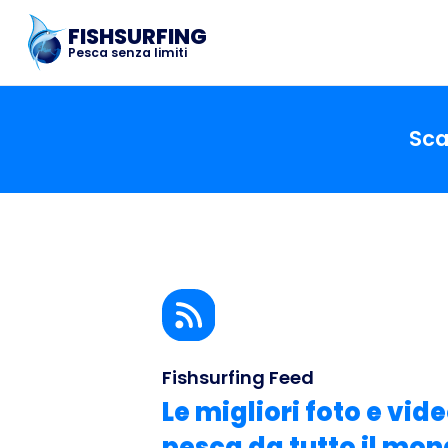
FISHSURFING
Pesca senza limiti
Sca
Fishsurfing Feed
Le migliori foto e vide
pesca da tutto il mo