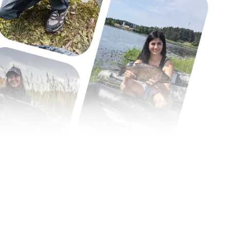
fing
s