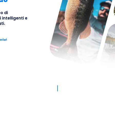
Fishsur
eo di
 intelligenti e
ti.
Busines
ente!