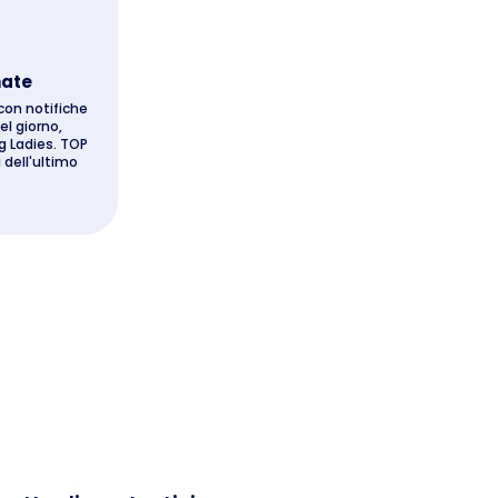
nate
con notifiche
l giorno,
g Ladies. TOP
 dell'ultimo