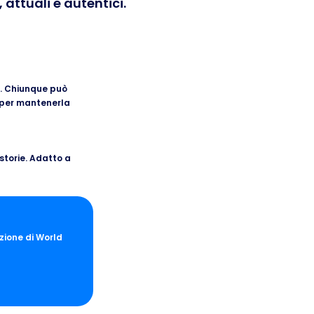
attuali e autentici.
ta. Chiunque può
o per mantenerla
 storie. Adatto a
ezione di World