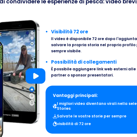
condividere le esperienze di pesca: video brevi, 
Visibilità 72 ore
Il video è disponibile 72 ore dopo l'aggiun
salvare la propria storia nel proprio profil
sempre visibile.
Possibilità di collegamenti
È possibile aggiungere link web esterni alle
partner o sponsor presentatori.
Vantaggi principali:
I migliori video diventano virali nella sel
Stories
Salvate le vostre storie per sempre
visibilità di 72 ore