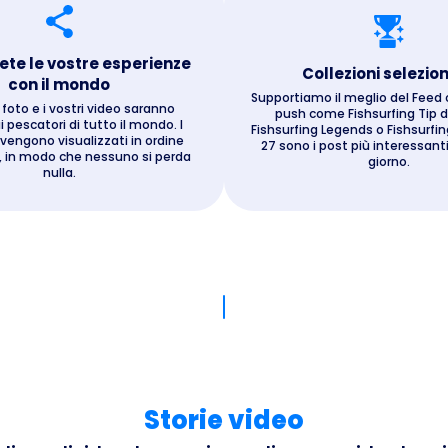
ete le vostre esperienze
Collezioni selezio
con il mondo
Supportiamo il meglio del Feed 
 foto e i vostri video saranno
push come Fishsurfing Tip de
 pescatori di tutto il mondo. I
Fishsurfing Legends o Fishsurfin
vengono visualizzati in ordine
27 sono i post più interessanti
, in modo che nessuno si perda
giorno.
nulla.
Storie video