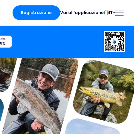
Registrazione
IT
Vai all'applicazione
български
Norsk
Čeština
Polski
Dansk
Português
Deutsch
Românesc
English
Pусский
Español
Slovenčina
Français
Suomalainen
Italiano
Svenska
zioni
Magyar
Türk
Nederlands
Українська
licazione