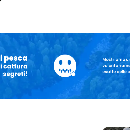
di pesca
Mostriamo una
di cattura
volontariamen
esatte delle c
segreti!