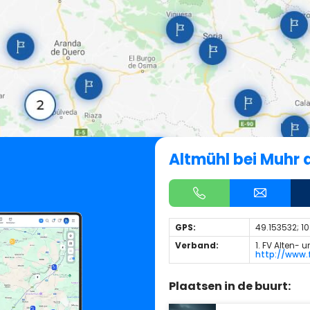
Altmühl bei Muhr 
GPS:
49.153532; 1
Verband:
1. FV Alten-
http://www.
Plaatsen in de buurt: