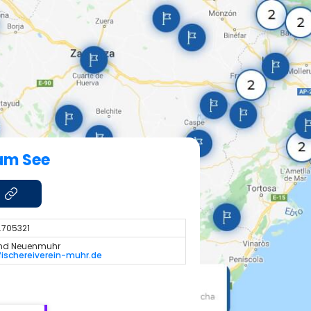
am See
0.705321
 und Neuenmuhr
fischereiverein-muhr.de