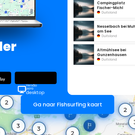
Campingplatz
Fischer-Michl
Duitsland
Nesselbach bei Mu
am See
Duitsland
der
Altmühlsee bei
Gunzenhausen
Duitsland
Versão
para
desktop
Ga naar Fishsurfing kaart