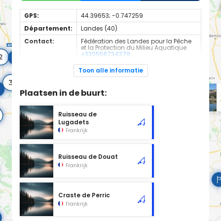
GPS:
44.39653; -0.747259
Département:
Landes (40)
Contact:
Fédération des Landes pour la Pêche
et la Protection du Milieu Aquatique
+330558734379
Espèces de
Carnassier, carpe, poisson blanc
Toon alle informatie
poissons:
Cours d'eau d'une longueur de 1.67 km classé en 2ème
Plaatsen in de buurt:
catégorie piscicole à cet emplacement.
Ruisseau de
Lugadets
Frankrijk
Ruisseau de Douat
Frankrijk
Craste de Perric
Frankrijk