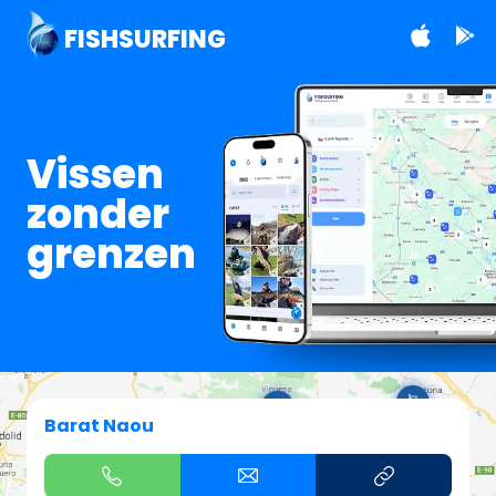
FISHSURFING
Vissen
zonder
grenzen
Barat Naou