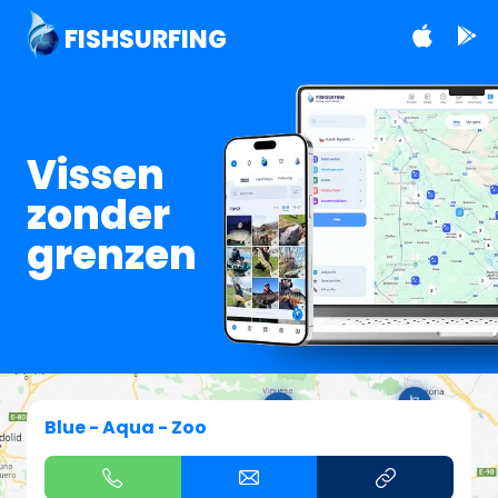
FISHSURFING
Vissen
zonder
grenzen
Blue - Aqua - Zoo