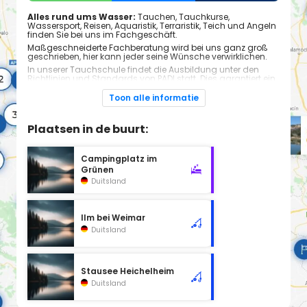
Alles rund ums Wasser:
Tauchen, Tauchkurse,
Wassersport, Reisen, Aquaristik, Terraristik, Teich und Angeln
finden Sie bei uns im Fachgeschäft.
Maßgeschneiderte Fachberatung wird bei uns ganz groß
geschrieben, hier kann jeder seine Wünsche verwirklichen.
In unserer Tauchschule findet die Ausbildung unter den
Richtlinien und Standards von PADI statt. Dies garantiert ein
Höchstmaß an Qualität und Effizienz in der Ausbildung.
Grundlage hierfür ist außerdem die neuwertige
Toon alle informatie
Schulausrüstung von hochwertigsten Marken!
Unsere Öffnungszeiten
Plaatsen in de buurt:
Montag: 10:00 - 18:00
Dienstag: 10:00 - 18:00
Mittwoch: 10:00 - 18:00
Donnerstag: 10:00 - 18:00
Campingplatz im
Freitag: 10:00 - 18:00
Grünen
Samstag: 10:00 - 13:00
Duitsland
Sonntag: Geschlossen
Ilm bei Weimar
Duitsland
Stausee Heichelheim
Duitsland