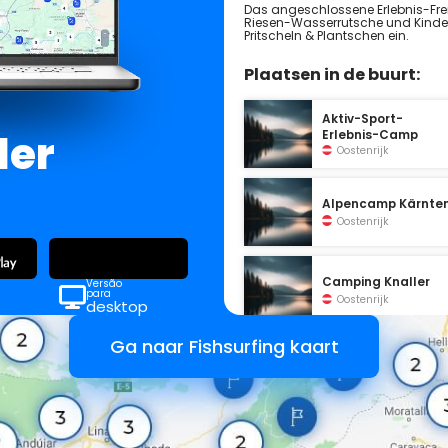
Das angeschlossene Erlebnis-Frei
Riesen-Wasserrutsche und Kind
Pritscheln & Plantschen ein.
Plaatsen in de buurt:
Aktiv-Sport-
der
Erlebnis-Camp
Oostenrijk
Alpencamp Kärnte
Oostenrijk
Camping Knaller
Versão
para
Oostenrijk
desktop
Ga naar Fishsurfing kaart