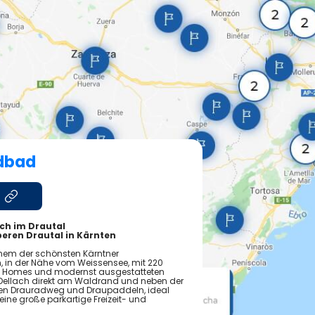
dbad
ch im Drautal
beren Drautal in Kärnten
einem der schönsten Kärntner
, in der Nähe vom Weissensee, mit 220
ile Homes und modernst ausgestatteten
in Dellach direkt am Waldrand und neben der
bten Drauradweg und Draupaddeln, ideal
ine große parkartige Freizeit- und