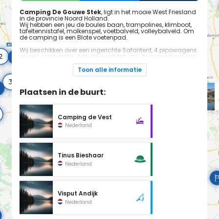
Camping De Gouwe Stek
, ligt in het mooie West Friesland
in de provincie Noord Holland.
Wij hebben een jeu de boules baan, trampolines, klimboot,
tafeltennistafel, molkenspel, voetbalveld, volleybalveld. Om
de camping is een Blote voetenpad.
Wij beschikken over een ingerichte Safaritent, 4 pipowagens
en een caravantje. Aan de overkant van de camping is een
bos, met zwemmeer en klimpark. De camping ligt 2 km van
VOC stad Enkhuizen, en bij het Ijsselmeer vandaan. Ook
Toon alle informatie
vlakbij Hoorn en Medemblik. Bataviastad is ook bereikbaar
vanaf onze camping. In de zomer worden er activiteiten
georganiseerd.
Plaatsen in de buurt:
Camping de Vest
Nederland
Tinus Bieshaar
Nederland
Visput Andijk
Nederland