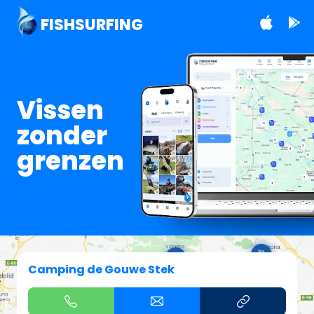
FISHSURFING
Vissen
zonder
grenzen
Camping de Gouwe Stek