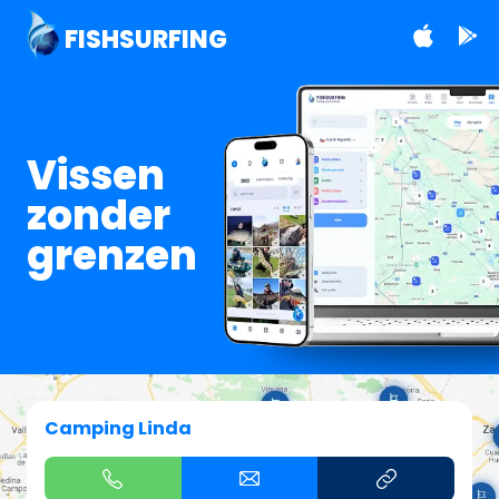
FISHSURFING
Vissen
zonder
grenzen
Camping Linda