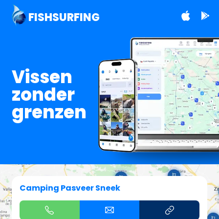
FISHSURFING
Vissen
zonder
grenzen
Camping Pasveer Sneek