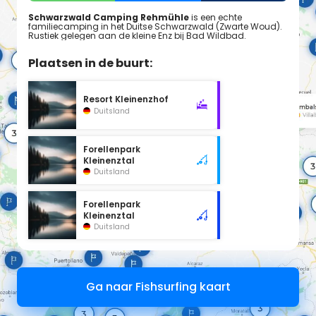
Schwarzwald Camping Rehmühle
is een echte
familiecamping in het Duitse Schwarzwald (Zwarte Woud).
Rustiek gelegen aan de kleine Enz bij Bad Wildbad.
Plaatsen in de buurt:
Resort Kleinenzhof
Duitsland
Forellenpark
Kleinenztal
Duitsland
Forellenpark
Kleinenztal
Duitsland
Ga naar Fishsurfing kaart