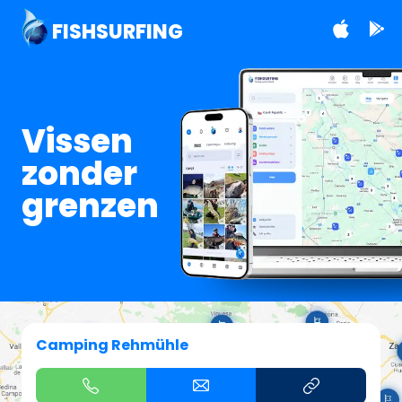
FISHSURFING
Vissen
zonder
grenzen
Camping Rehmühle