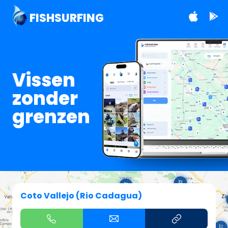
FISHSURFING
Vissen
zonder
grenzen
Coto Vallejo (Rio Cadagua)