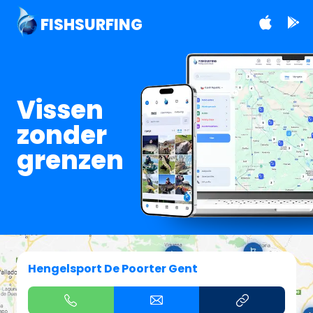
FISHSURFING
Vissen
zonder
grenzen
Hengelsport De Poorter Gent