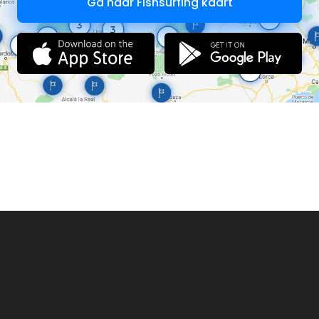
Ga naar Fishsurfing kaart