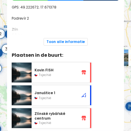
GPS:
49.222672; 17.671378
Podrevír 2
Zlín
0,6 ha
Toon alle informatie
Dodatek pro rok 2025:
https://mrs.mrsbrno.cz/legislativa/
Plaatsen in de buurt:
Spadá pod revír
Dřevnice 1A
Kovin FISH
Tsjechië
Januštice 1
Tsjechië
Zlínské rybářské
centrum
Tsjechië