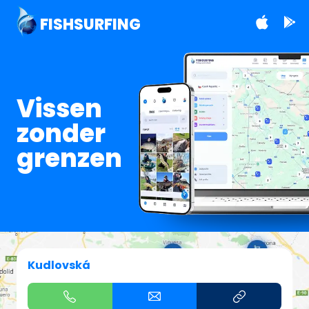
FISHSURFING
Vissen
zonder
grenzen
Kudlovská