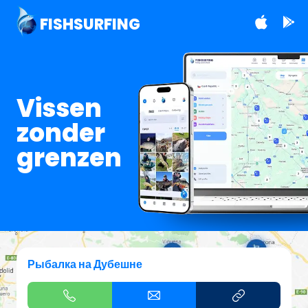
FISHSURFING
Vissen
zonder
grenzen
Рыбалка на Дубешне