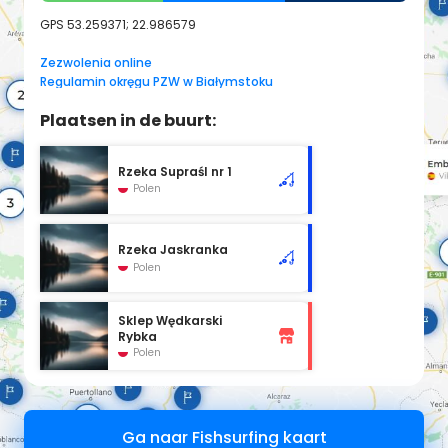
GPS
53.259371; 22.986579
Zezwolenia online
Regulamin okręgu PZW w Białymstoku
Plaatsen in de buurt:
Rzeka Supraśl nr 1
Polen
Rzeka Jaskranka
Polen
Sklep Wędkarski
Rybka
Polen
Ga naar Fishsurfing kaart