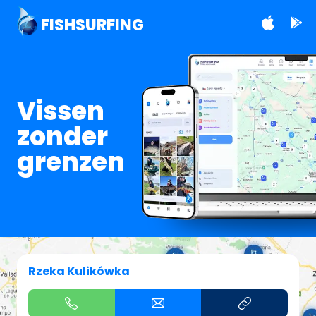
FISHSURFING
Vissen
zonder
grenzen
Rzeka Kulikówka