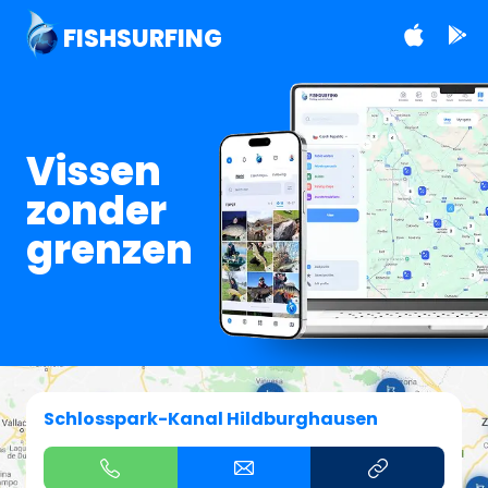
FISHSURFING
Vissen
zonder
grenzen
Schlosspark-Kanal Hildburghausen