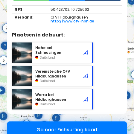
GPS:
50.423702; 10.725662
Verband:
OFV Hildburghausen
http://www.ofv-hbn.de
Plaatsen in de buurt:
Nahe bei
Schleusingen
Duitsland
Vereinsteiche OFV
Hildburghausen
Duitsland
Werra bei
Hildburghausen
Duitsland
Ga naar Fishsurfing kaart