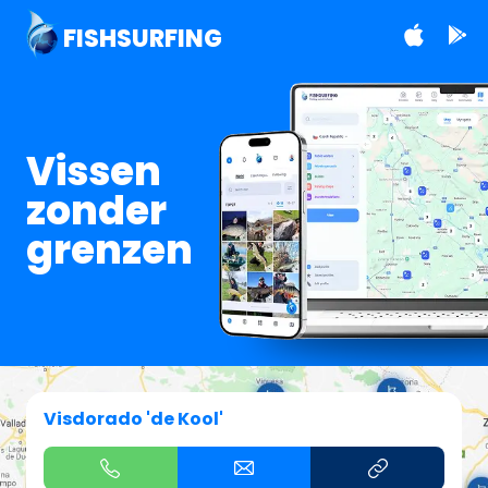
FISHSURFING
Vissen
zonder
grenzen
Visdorado 'de Kool'