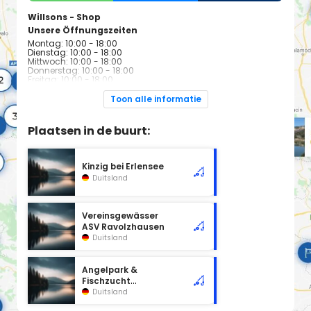
Willsons - Shop
Unsere Öffnungszeiten
Montag: 10:00 - 18:00
Dienstag: 10:00 - 18:00
Mittwoch: 10:00 - 18:00
Donnerstag: 10:00 - 18:00
Freitag: 10:00 - 18:00
Samstag: Geschlossen
Sonntag: Geschlossen
Toon alle informatie
Plaatsen in de buurt:
Kinzig bei Erlensee
Duitsland
Vereinsgewässer
ASV Ravolzhausen
Duitsland
Angelpark &
Fischzucht
Schweizer
Duitsland