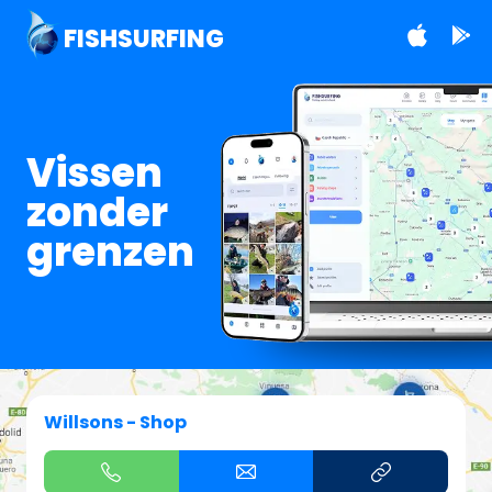
FISHSURFING
Vissen
zonder
grenzen
Willsons - Shop