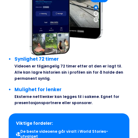
Synlighet 72 timer
Videoen er tilgjengelig 72 timer etter at den er lagt til.
Alle kan lagre historien sin i profilen sin for å holde den
permanent synlig.
Mulighet for lenker
Eksterne nettlenker kan legges til i sakene. Egnet for
presentasjonspartnere eller sponsorer.
Viktige fordeler:
De beste videoene går viralt i World Stories-
utvalget