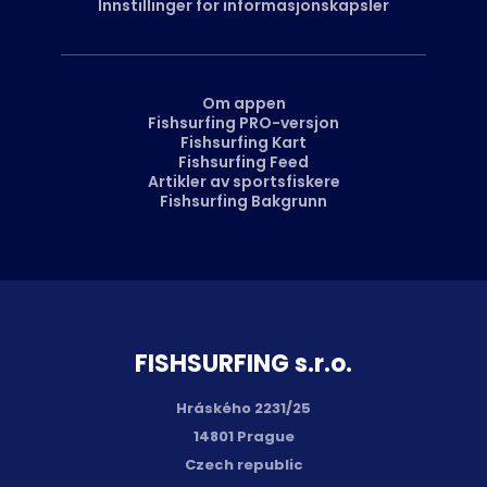
Innstillinger for informasjonskapsler
Om appen
Fishsurfing PRO-versjon
Fishsurfing Kart
Fishsurfing Feed
Artikler av sportsfiskere
Fishsurfing Bakgrunn
FISH­SURFING s.r.o.
Hráského 2231/25
14801 Prague
Czech republic