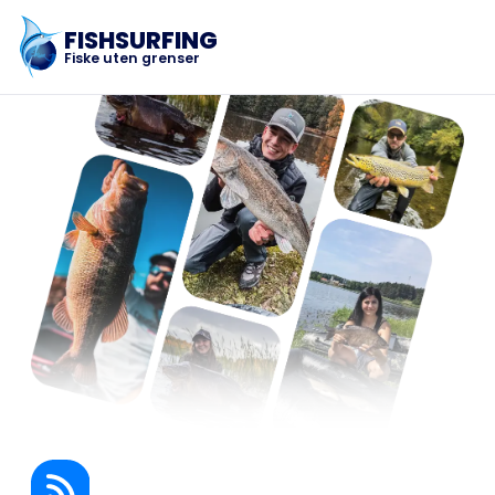
FISHSURFING
Fiske uten grenser
Registrering
Hjem
Blogg
Om appen
Fishsurfing