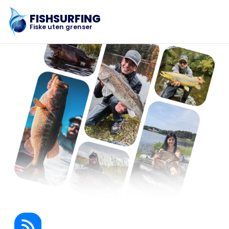
FISHSURFING
Fiske uten grenser
Registrering
Hjem
Blogg
Om appen
Fishsurfing