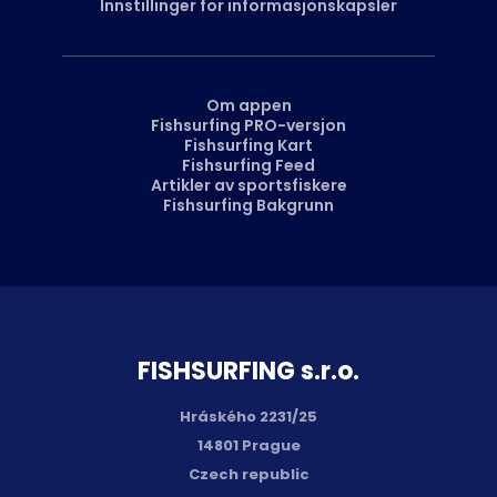
Innstillinger for informasjonskapsler
Om appen
Fishsurfing PRO-versjon
Fishsurfing Kart
Fishsurfing Feed
Artikler av sportsfiskere
Fishsurfing Bakgrunn
FISH­SURFING s.r.o.
Hráského 2231/25
14801 Prague
Czech republic