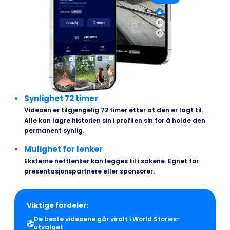
Synlighet 72 timer
Videoen er tilgjengelig 72 timer etter at den er lagt til.
Alle kan lagre historien sin i profilen sin for å holde den
permanent synlig.
Mulighet for lenker
Eksterne nettlenker kan legges til i sakene. Egnet for
presentasjonspartnere eller sponsorer.
Viktige fordeler:
De beste videoene går viralt i World Stories-
utvalget