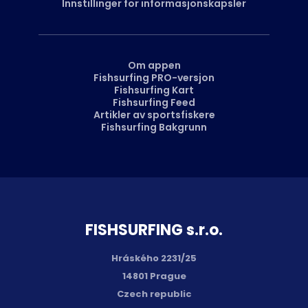
Innstillinger for informasjonskapsler
Om appen
Fishsurfing PRO-versjon
Fishsurfing Kart
Fishsurfing Feed
Artikler av sportsfiskere
Fishsurfing Bakgrunn
FISH­SURFING s.r.o.
Hráského 2231/25
14801 Prague
Czech republic