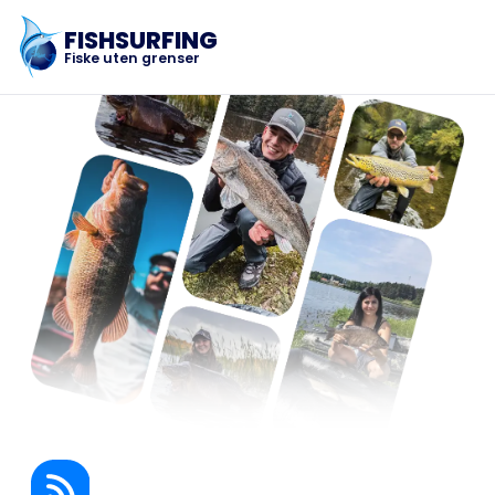
FISHSURFING
Fiske uten grenser
Registrering
Hjem
Blogg
Om appen
Fishsurfing