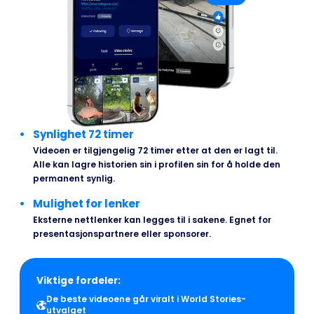
Synlighet 72 timer
Videoen er tilgjengelig 72 timer etter at den er lagt til.
Alle kan lagre historien sin i profilen sin for å holde den
permanent synlig.
Mulighet for lenker
Eksterne nettlenker kan legges til i sakene. Egnet for
presentasjonspartnere eller sponsorer.
Viktige fordeler:
De beste videoene går viralt i World Stories-
utvalget