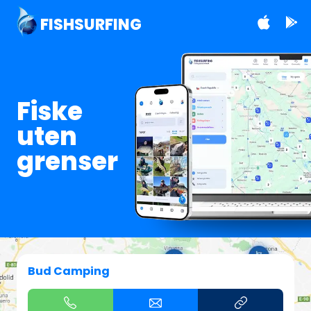
FISHSURFING
Fiske
uten
grenser
Bud Camping