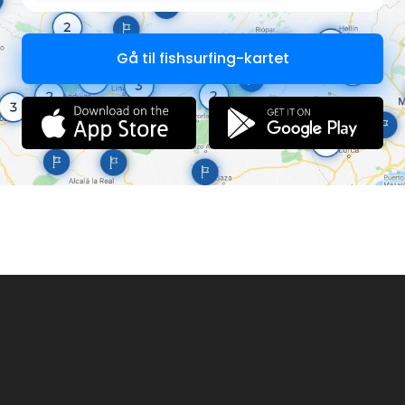
Gå til fishsurfing-kartet