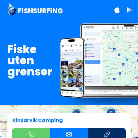
FISHSURFING
Fiske
uten
grenser
Kinsarvik Camping