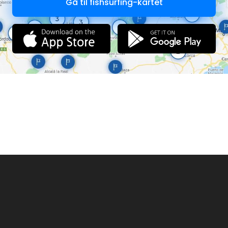
Gå til fishsurfing-kartet