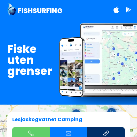
FISHSURFING
Fiske
uten
grenser
Lesjaskogvatnet Camping