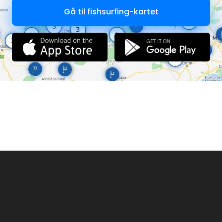
Gå til fishsurfing-kartet